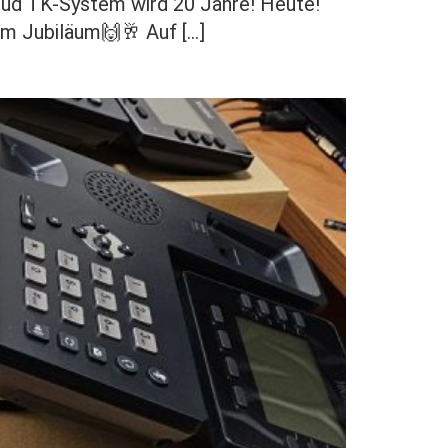
loud TK-System wird 20 Jahre! Heute!
urem Jubiläum🙌🥂 Auf […]